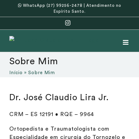
Ir
WhatsApp (27) 99256-2478
| Atendimento no
Espírito Santo.
para
o
Instagram
conteúdo
Sobre Mim
Início
»
Sobre Mim
Dr. José Claudio Lira Jr.
CRM – ES 12191 • RQE – 9964
Ortopedista e Traumatologista com
Especialidade em cirurgia do Tornozelo e